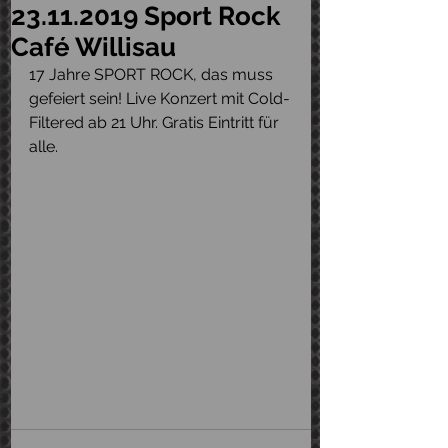
23.11.2019 Sport Rock
Café Willisau
17 Jahre SPORT ROCK, das muss 
gefeiert sein! Live Konzert mit Cold-
Filtered ab 21 Uhr. Gratis Eintritt für 
alle.