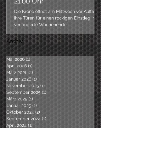
21.00 Uhr
Die Krone öffnet am Mittwoch vor Auffahrt
ihre Türen für einen rockigen Einstieg ins
verlängerte Wochenende
Archiv
Mai 2026
(1)
1 Beitrag
April 2026
(1)
1 Beitrag
März 2026
(1)
1 Beitrag
Januar 2026
(1)
1 Beitrag
November 2025
(1)
1 Beitrag
September 2025
(1)
1 Beitrag
März 2025
(1)
1 Beitrag
Januar 2025
(1)
1 Beitrag
Oktober 2024
(2)
2 Beiträge
September 2024
(1)
1 Beitrag
April 2024
(1)
1 Beitrag
Dezember 2023
(1)
1 Beitrag
Oktober 2023
(1)
1 Beitrag