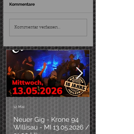
Kommentare
Personeller Wechsel
Cold Filtered T
Kommentar verfassen...
am Bass
Out abgesagt
12. Mai
Neuer Gig - Krone 94
Willisau - MI 13.05.2026 /