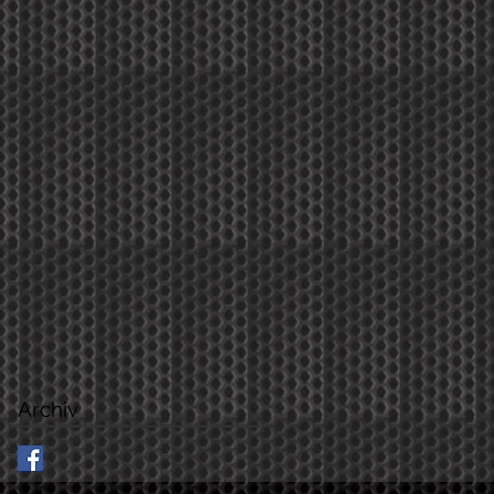
18. Apr.
Personeller Wechsel am Bass
Nach 28 intensiven, lauten und unvergesslichen Ja
neues Kapitel auf. Unser langjähriges Bandmitglied
Wege gehen. Diese Entscheidung ist in gegenseit
entstanden, getragen von Respekt, Dankbarkeit u
Archiv
Geschichte, die uns niemand nehmen kann. Fast dr
Märtu ein prägender Teil unserer Band. Gemeinsam
Nächte durchlebt, Höhen gefeiert und Tiefen über