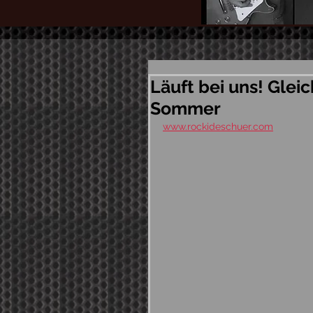
Läuft bei uns! Glei
Sommer
www.rockideschuer.com