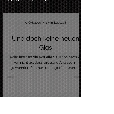
5. Okt. 2020
1 Min. Lesezeit
Und doch keine neuen
Gigs
Leider lässt es die aktuelle Situation nach wie
vor nicht zu, dass grössere Anlässe im
gewohnten Rahmen durchgeführt werden
können. Somit...