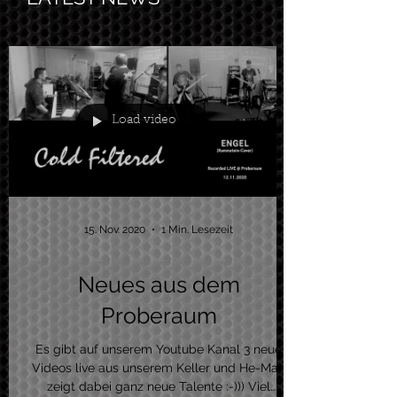
Load video
15. Nov. 2020
1 Min. Lesezeit
Neues aus dem
Proberaum
Es gibt auf unserem Youtube Kanal 3 neue
Videos live aus unserem Keller und He-Man
zeigt dabei ganz neue Talente :-))) Viel