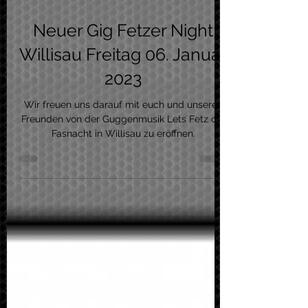
28. Nov. 2022
1 Min. Lesezeit
Neuer Gig Fetzer Night
Willisau Freitag 06. Januar
2023
Wir freuen uns darauf mit euch und unseren
Freunden von der Guggenmusik Lets Fetz die
Fasnacht in Willisau zu eröffnen.