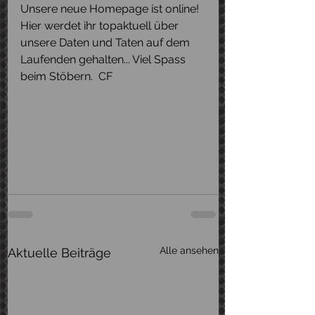
Unsere neue Homepage ist online! 
Hier werdet ihr topaktuell über 
unsere Daten und Taten auf dem 
Laufenden gehalten... Viel Spass 
beim Stöbern.  CF
Alle ansehen
Aktuelle Beiträge