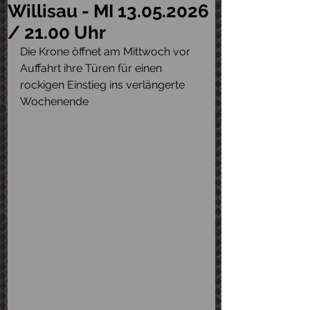
Willisau - MI 13.05.2026
/ 21.00 Uhr
Die Krone öffnet am Mittwoch vor 
Auffahrt ihre Türen für einen 
rockigen Einstieg ins verlängerte 
Wochenende