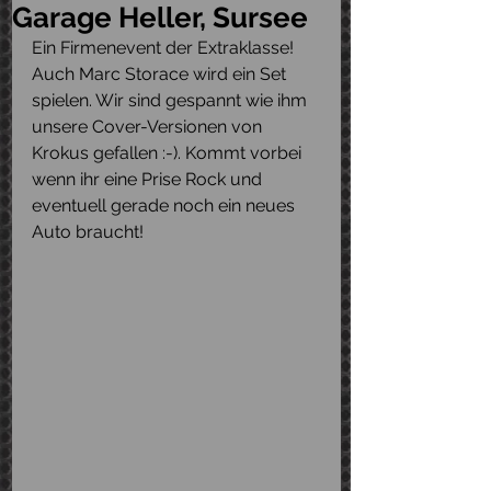
Garage Heller, Sursee
Ein Firmenevent der Extraklasse! 
Auch Marc Storace wird ein Set 
spielen. Wir sind gespannt wie ihm 
unsere Cover-Versionen von 
Krokus gefallen :-). Kommt vorbei 
wenn ihr eine Prise Rock und 
eventuell gerade noch ein neues 
Auto braucht!