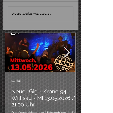
Personeller Wechsel
Cold Filtered T
Kommentar verfassen...
am Bass
Out abgesagt
12. Mai
Neuer Gig - Krone 94
Willisau - MI 13.05.2026 /
21.00 Uhr
Die Krone öffnet am Mittwoch vor Auffahrt