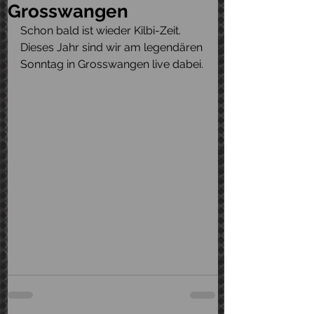
Grosswangen
Schon bald ist wieder Kilbi-Zeit. 
Dieses Jahr sind wir am legendären 
Sonntag in Grosswangen live dabei.